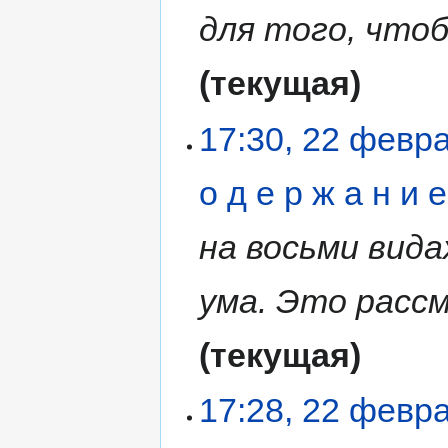
для того, чтоб
текущая
17:30, 22 февр
о д е р ж а н и е
на восьми вида
ума. Это рассм
текущая
17:28, 22 февр