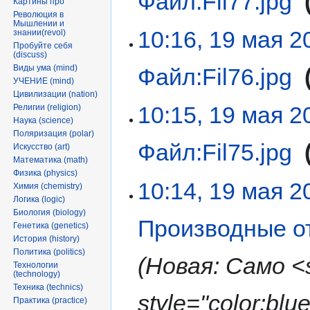
Файл:Fil77.jpg
‎
Картины про
Революция в
Мышлении и
10:16, 19 мая 2
знании(revol)
Пробуйте себя
(discuss)
Виды ума (mind)
Файл:Fil76.jpg
‎
УЧЕНИЕ (mind)
Цивилизации (nation)
10:15, 19 мая 2
Религии (religion)
Наука (science)
Поляризация (polar)
Файл:Fil75.jpg
‎
Искусство (art)
Математика (math)
Физика (physics)
10:14, 19 мая 2
Химия (chemistry)
Логика (logic)
Биология (biology)
Производные о
Генетика (genetics)
История (history)
Политика (politics)
Новая: Само <
Технологии
(technology)
Техника (technics)
style="color:bl
Практика (practice)