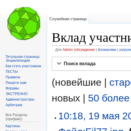
Служебная страница
Вклад участн
Для
Admin
обсуждение
блокировки
загруз
Титульная страница
Перейти
Перейти
Энциклопедии
Поиск вклада
к
к
Как стать участником
ТЕСТЫ
навигации
поиску
Правила
(новейшие |
ста
Пишите нам
Форумы
ЭКСТРЕННО
новых |
50 более
Администраторы
Арбитраж
10:18, 19 мая 2
Все Разделы
(префикс)
Картины