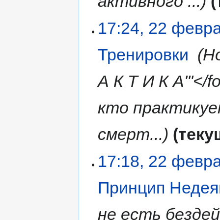
активного ...
17:24, 22 февр
Тренировки
‎
Но
А К Т И К А'''</
кто практикуе
смерт...
теку
17:18, 22 февр
Принцип Недея
не есть бездей