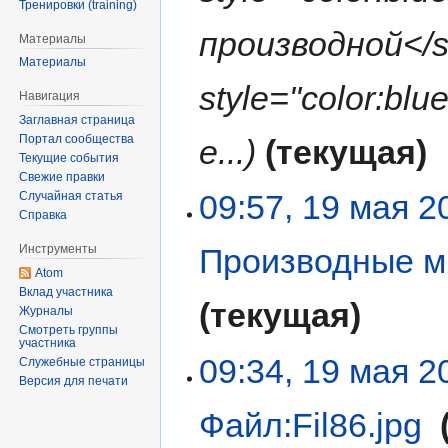
Тренировки (training)
производной</
Материалы
Материалы
style="color:bl
Навигация
Заглавная страница
Портал сообщества
е...
текущая
Текущие события
Свежие правки
09:57, 19 мая 2
Случайная статья
Справка
Инструменты
Производные м
Atom
Вклад участника
текущая
Журналы
Смотреть группы
участника
09:34, 19 мая 2
Служебные страницы
Версия для печати
Файл:Fil86.jpg
‎