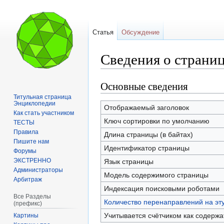
Статья
Обсуждение
Сведения о страни
Основные сведения
Перейти
Перейти
к
к
Титульная страница
Энциклопедии
навигации
поиску
Отображаемый заголовок
Как стать участником
Ключ сортировки по умолчанию
ТЕСТЫ
Правила
Длина страницы (в байтах)
Пишите нам
Идентификатор страницы
Форумы
ЭКСТРЕННО
Язык страницы
Администраторы
Модель содержимого страницы
Арбитраж
Индексация поисковыми роботами
Все Разделы
Количество перенаправлений на эт
(префикс)
Учитывается счётчиком как содерж
Картины