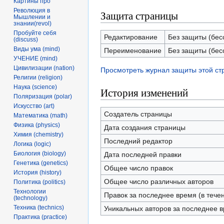
Картины про
Революция в
Защита страницы
Мышлении и
знании(revol)
Пробуйте себя
Редактирование
Без защиты (бес
(discuss)
Виды ума (mind)
Переименование
Без защиты (бес
УЧЕНИЕ (mind)
Цивилизации (nation)
Просмотреть журнал защиты этой с
Религии (religion)
Наука (science)
История изменений
Поляризация (polar)
Искусство (art)
Создатель страницы
Математика (math)
Физика (physics)
Дата создания страницы
Химия (chemistry)
Последний редактор
Логика (logic)
Биология (biology)
Дата последней правки
Генетика (genetics)
Общее число правок
История (history)
Общее число различных авторов
Политика (politics)
Технологии
Правок за последнее время (в тече
(technology)
Техника (technics)
Уникальных авторов за последнее 
Практика (practice)